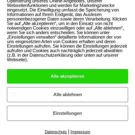
Optimierung unseres Online-Angebotes, unserer
 Menschen
Webseitenfunktionen und werden für Marketingzwecke
eingesetzt. Die Einwilligung umfasst die Speicherung von
Informationen auf Ihrem Endgerät, das Auslesen
personenbezogener Daten sowie deren Verarbeitung. Klicken
Sie auf „Alle akzeptieren“, um in den Einsatz von nicht
notwendigen Cookies einzuwilligen oder auf „Alle ablehnen“,
wenn Sie sich anders entscheiden. Sie können unter
falt von Wert- und Lebenshaltungen in unserer
„Einstellungen verwalten“ detaillierte Informationen der von
n psychosozialen Serviceleistungen unumgänglich. (...)
uns eingesetzten Arten von Cookies erhalten und deren
Einstellungen aufrufen. Sie können die Einstellungen jederzeit
ingtheit jeden menschlichen Handelns und jeder
aufrufen und Cookies auch nachträglich jederzeit abwählen
(z.B. in der Datenschutzerklärung oder unten auf unserer
004).
Webseite).
stemische Perspektiven für Beratung und Therapie mit
Alle akzeptieren
und von langjährigen Erfahrungen mit Menschen aus
sbeispielen verdeutlicht.
Alle ablehnen
Einstellungen
|
Datenschutz
Impressum