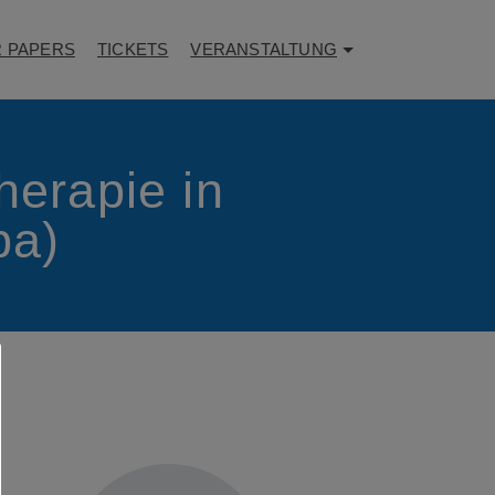
R PAPERS
TICKETS
VERANSTALTUNG
herapie in
pa)