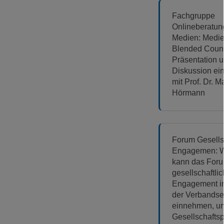
Fachgruppe
Onlineberatun
Medien: Medi
Blended Couns
Präsentation 
Diskussion ei
mit Prof. Dr. M
Hörmann
Forum Gesells
Engagemen: W
kann das For
gesellschaftli
Engagement 
der Verbandse
einnehmen, u
Gesellschaftspo