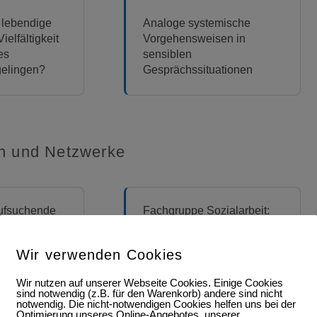
 lebendige
Analoge systemische
ielfältigkeit
Vorgehensweisen in
es
sensiblen
elingen?
Gesprächssituationen
n und Netzwerke
ufsuchende
Fachgruppe Sozialarbeit:
rbeit (ASA)
Input zum Thema Mobbing /
Sichtbarkeit der
Wir verwenden Cookies
Systemischen Sozialarbeit
innerhalb der DGSF
Wir nutzen auf unserer Webseite Cookies. Einige Cookies
sind notwendig (z.B. für den Warenkorb) andere sind nicht
notwendig. Die nicht-notwendigen Cookies helfen uns bei der
Optimierung unseres Online-Angebotes, unserer