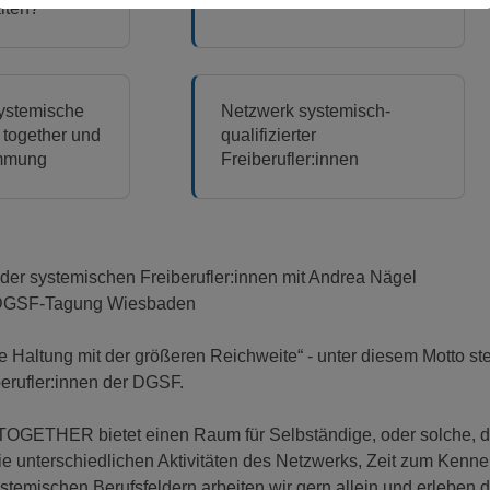
lten?
ystemische
Netzwerk systemisch-
 together und
qualifizierter
immung
Freiberufler:innen
 systemischen Freiberufler:innen mit Andrea Nägel
 DGSF-Tagung Wiesbaden
ie Haltung mit der größeren Reichweite“ - unter diesem Motto s
iberufler:innen der DGSF.
OGETHER bietet einen Raum für Selbständige, oder solche, di
ie unterschiedlichen Aktivitäten des Netzwerks, Zeit zum Kenn
stemischen Berufsfeldern arbeiten wir gern allein und erleben d