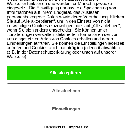
Webseitenfunktionen und werden für Marketingzwecke
eingesetzt. Die Einwilligung umfasst die Speicherung von
Fachgruppe Pflege:
Informationen auf Ihrem Endgerät, das Auslesen
g und
systemisch {pflegen-
personenbezogener Daten sowie deren Verarbeitung. Klicken
Sie auf „Alle akzeptieren“, um in den Einsatz von nicht
enkompetenz
betreuen-begleiten}
notwendigen Cookies einzuwilligen oder auf „Alle ablehnen“,
eling-
wenn Sie sich anders entscheiden. Sie können unter
„Einstellungen verwalten“ detaillierte Informationen der von
und
uns eingesetzten Arten von Cookies erhalten und deren
nes Modells
Einstellungen aufrufen. Sie können die Einstellungen jederzeit
aufrufen und Cookies auch nachträglich jederzeit abwählen
artina
(z.B. in der Datenschutzerklärung oder unten auf unserer
Webseite).
Alle akzeptieren
chaftliches
Netzwerk Macht- und
elchen Platz
Diskriminierungskritik
Alle ablehnen
um
ches
im Rahmen
Einstellungen
ntwicklung
m das Thema
|
Datenschutz
Impressum
litik im