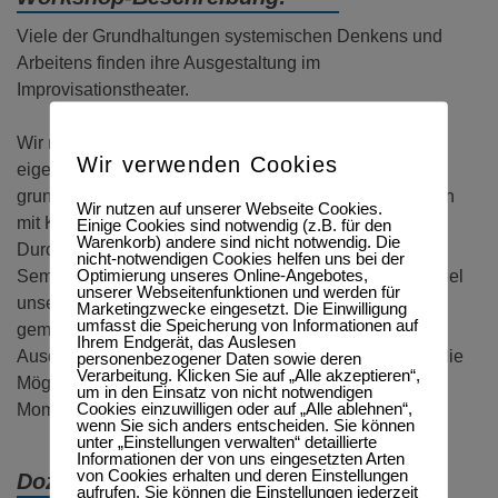
Viele der Grundhaltungen systemischen Denkens und
Arbeitens finden ihre Ausgestaltung im
Improvisationstheater.
Wir möchten in diesem Seminar vermitteln, wie unsere
Wir verwenden Cookies
eigenen Erfahrungen mit dem Spiel auf der Bühne
grundlegende Veränderungen innerhalb von Prozessen
Wir nutzen auf unserer Webseite Cookies.
mit Klientinnen und Familien hervorrufen können.
Einige Cookies sind notwendig (z.B. für den
Warenkorb) andere sind nicht notwendig. Die
Durch praxisnahe Übungen und Methoden soll das
nicht-notwendigen Cookies helfen uns bei der
Optimierung unseres Online-Angebotes,
Seminar einen unerwarteten Erfahrungsraum bieten. Ziel
unserer Webseitenfunktionen und werden für
unseres Workshops ist es, Sicherheit und Vertrauen im
Marketingzwecke eingesetzt. Die Einwilligung
umfasst die Speicherung von Informationen auf
gemeinsamen Spiel erlebbar zu machen. Nonverbale
Ihrem Endgerät, das Auslesen
Ausdrucksformen, Spontaneität und Kreativität bieten die
personenbezogener Daten sowie deren
Verarbeitung. Klicken Sie auf „Alle akzeptieren“,
Möglichkeit, sich selbst in abstrusen und sonderbaren
um in den Einsatz von nicht notwendigen
Cookies einzuwilligen oder auf „Alle ablehnen“,
Momenten auszuleben!
wenn Sie sich anders entscheiden. Sie können
unter „Einstellungen verwalten“ detaillierte
Informationen der von uns eingesetzten Arten
von Cookies erhalten und deren Einstellungen
Dozent:
aufrufen. Sie können die Einstellungen jederzeit