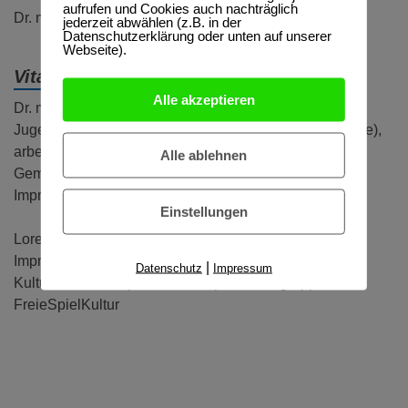
aufrufen und Cookies auch nachträglich
Dr. med. Tobias Wolf, Lorenz Fischer
jederzeit abwählen (z.B. in der
Datenschutzerklärung oder unten auf unserer
Webseite).
Vita:
Alle akzeptieren
Dr. med. Tobias Wolf, Facharzt für Kinder- und
Jugendpsychiatrie, -psychotherapie (Verhaltenstherapie),
arbeitet in einer familientherapeutischen
Alle ablehnen
Gemeinschaftspraxis in Dresden und spielt in der
Improtheatergruppe FreieSpielKultur
Einstellungen
Lorenz Fischer, Schauspieler, Mitglied des
Improvisationstheaters Yes oder Nie, betreibt den
|
Datenschutz
Impressum
Kulturhafen und spielt in der Improtheatergruppe
FreieSpielKultur