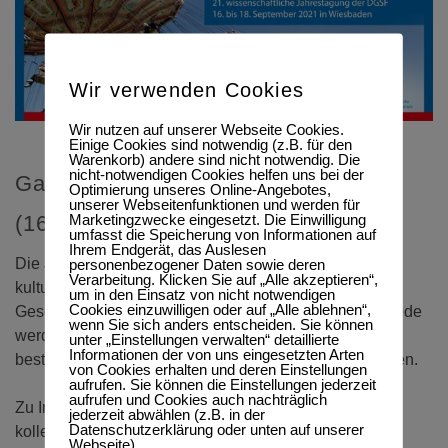
Wir verwenden Cookies
Wir nutzen auf unserer Webseite Cookies.
Einige Cookies sind notwendig (z.B. für den
Warenkorb) andere sind nicht notwendig. Die
nicht-notwendigen Cookies helfen uns bei der
Gastspeaker: Auma Obama
Optimierung unseres Online-Angebotes,
unserer Webseitenfunktionen und werden für
Marketingzwecke eingesetzt. Die Einwilligung
(16.09.21 in Wiesbaden)
umfasst die Speicherung von Informationen auf
Ihrem Endgerät, das Auslesen
Die Jahrestagung möchte den Blick in eine lebendige,
personenbezogener Daten sowie deren
Verarbeitung. Klicken Sie auf „Alle akzeptieren“,
kulturell vielfältige und sich ständig bewegende
um in den Einsatz von nicht notwendigen
Cookies einzuwilligen oder auf „Alle ablehnen“,
Gesellschaft werfen. Gemeinsamkeiten und Unterschiede
wenn Sie sich anders entscheiden. Sie können
werden ebenso Thema sein wie die Betrachtung
unter „Einstellungen verwalten“ detaillierte
Informationen der von uns eingesetzten Arten
bestimmter Verhaltensweisen in verschiedenen Kulturen.
von Cookies erhalten und deren Einstellungen
aufrufen. Sie können die Einstellungen jederzeit
aufrufen und Cookies auch nachträglich
Zu Interaktionen, Diskussionen, fachlichem Austausch,
jederzeit abwählen (z.B. in der
Datenschutzerklärung oder unten auf unserer
kollegialer Weiterentwicklung und interkulturellem
Webseite).