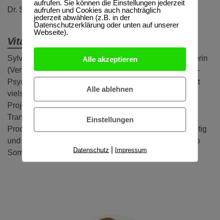
aufrufen. Sie können die Einstellungen jederzeit
aufrufen und Cookies auch nachträglich
Dr. Sylvia Jung
jederzeit abwählen (z.B. in der
Datenschutzerklärung oder unten auf unserer
Webseite).
Vita:
Sylvia Jung ist promovierte Gesundheitswissenschaftlerin
Alle akzeptieren
(Versorgungsforschung und Psychoonkologie), Diplom-
Psychologin und Systemische Therapeutin (DGSF). Mit
Alle ablehnen
vielseitigen Erfahrungen im Krankenhaus- und IT-
Projektmanagement, als Scrum Master und Agile
Transformation Manager. Gründerin und
Einstellungen
Produktentwicklerin von PictureMind: Wir bieten vielseitig
und flexibel einsetzbare Online-Bildkarten an, die es ab
|
Datenschutz
Impressum
Sommer 2023 nun auch gedruckt gibt.