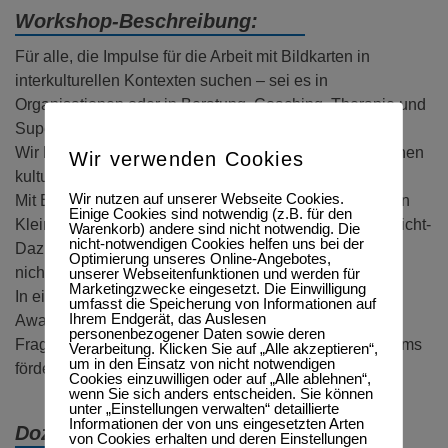
Workshop-Beschreibung:
Für alle, die Impulse für die Arbeit mit Bildkarten in
interkulturellen Kontexten suchen – sei es in
Organisationen oder in Beratung, Coaching, Therapie und
Supervision.
Wir beginnen mit einer Übung zur Erkundung der eigenen
Wir verwenden Cookies
kulturellen Zugehörigkeiten.
Wir nutzen auf unserer Webseite Cookies.
Mit Bezug zum Thema Migration und Fremd teilen wir in
Einige Cookies sind notwendig (z.B. für den
Kleingruppen Beobachtungen und Erfahrungen des ‚Nicht-
Warenkorb) andere sind nicht notwendig. Die
nicht-notwendigen Cookies helfen uns bei der
Dazu-Gehörens‘. Dabei können wir die unterstützende
Optimierung unseres Online-Angebotes,
nicht-sprachliche Wirkung der Bildkarten direkt nutzen.
unserer Webseitenfunktionen und werden für
Marketingzwecke eingesetzt. Die Einwilligung
In einer dritten Austauschrunde zum Thema ‚Cultural
umfasst die Speicherung von Informationen auf
Ihrem Endgerät, das Auslesen
Awareness‘ sammeln wir Ideen und Erfahrungen zur
personenbezogener Daten sowie deren
Frage: Wie kann ich Verständnis in interkulturellen Teams
Verarbeitung. Klicken Sie auf „Alle akzeptieren“,
um in den Einsatz von nicht notwendigen
fördern?
Cookies einzuwilligen oder auf „Alle ablehnen“,
wenn Sie sich anders entscheiden. Sie können
unter „Einstellungen verwalten“ detaillierte
Informationen der von uns eingesetzten Arten
Dozent:
von Cookies erhalten und deren Einstellungen