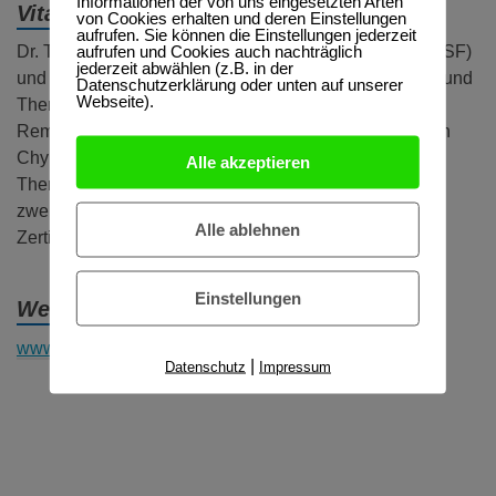
Informationen der von uns eingesetzten Arten
Vita:
von Cookies erhalten und deren Einstellungen
aufrufen. Sie können die Einstellungen jederzeit
aufrufen und Cookies auch nachträglich
Dr. Thomas Reyer ist Systemischer Lehrtherapeut (DGSF)
jederzeit abwählen (z.B. in der
und Didaktiker und unterrichtet Systemische Beratung und
Datenschutzerklärung oder unten auf unserer
Webseite).
Therapie an der Akademie der Kulturellen Bildung in
Remscheid. Zusammen mit Sandra Anklam und Fabian
Chyle-Silvestri hat er die Künstlerisch-Systemische
Alle akzeptieren
Therapie in dieser Form entwickelt. Sie gilt seit 2018
zweijährige Therapie-Aufbauweiterbildung mit DGSF-
Alle ablehnen
Zertifikat.
Einstellungen
Website:
www.kuenstlerisch-systemische-therapie.de
|
Datenschutz
Impressum