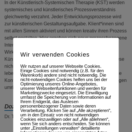
In der Künstlerisch-Systemischen Therapie (KST) werden
systemisches und künstlerisches Prozessverständnis
gleichwertig verzahnt. Jeder Entwicklungsprozesse wird
zur künstlerischen Gestaltungsaufgabe. Klient*innen sind
mit allen Sinnen aktiviert und können kreativ ihren Prozess
selbst gestalten. Hier ergeben sich neue prozessbezogene
Interventionsformen mit hoher therapeutischer
Wirksamkeit.
Wir verwenden Cookies
Künstlerisch-Systemische Therapeut*innen können diese
Wir nutzen auf unserer Webseite Cookies.
nicht-heilkundliche Prozessform in vielfältige
Einige Cookies sind notwendig (z.B. für den
lebensweltliche, künstlerische und auch arbeitsweltliche
Warenkorb) andere sind nicht notwendig. Die
nicht-notwendigen Cookies helfen uns bei der
Kontexte einbringen. Im Workshop werden die Grundlagen
Optimierung unseres Online-Angebotes,
umrissen und in Übungen umgesetzt.
unserer Webseitenfunktionen und werden für
Marketingzwecke eingesetzt. Die Einwilligung
umfasst die Speicherung von Informationen auf
Ihrem Endgerät, das Auslesen
Dozent:
personenbezogener Daten sowie deren
Verarbeitung. Klicken Sie auf „Alle akzeptieren“,
um in den Einsatz von nicht notwendigen
Dr. Thomas Reyer
Cookies einzuwilligen oder auf „Alle ablehnen“,
wenn Sie sich anders entscheiden. Sie können
unter „Einstellungen verwalten“ detaillierte