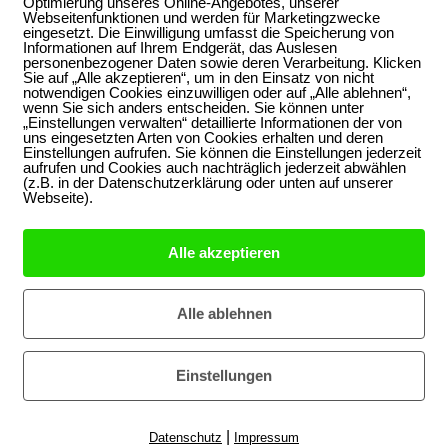
Optimierung unseres Online-Angebotes, unserer
nd Grenzen
Webseitenfunktionen und werden für Marketingzwecke
eingesetzt. Die Einwilligung umfasst die Speicherung von
Informationen auf Ihrem Endgerät, das Auslesen
personenbezogener Daten sowie deren Verarbeitung. Klicken
Sie auf „Alle akzeptieren“, um in den Einsatz von nicht
notwendigen Cookies einzuwilligen oder auf „Alle ablehnen“,
wenn Sie sich anders entscheiden. Sie können unter
aktoren Schwierigkeiten haben, wodurch eine
„Einstellungen verwalten“ detaillierte Informationen der von
ewährleistet werden kann. Familien mit Migrations-
uns eingesetzten Arten von Cookies erhalten und deren
Einstellungen aufrufen. Sie können die Einstellungen jederzeit
astendenden Migrationsbedingungen, Sprachbarrieren
aufrufen und Cookies auch nachträglich jederzeit abwählen
(z.B. in der Datenschutzerklärung oder unten auf unserer
rausforderungen oft zusätzlich vor enormen Hürden bei
Webseite).
lgefährdung im Migrationskontext endet oft
en Fachkräften mehr Sicherheit in Bezug auf den
Alle akzeptieren
n.
Alle ablehnen
Einstellungen
|
Datenschutz
Impressum