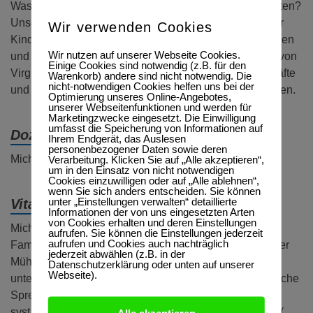
Was stärkt und hält uns in aufregenden unsicheren Zeiten?
Unsere Prägungen, unsere „Überlebensregeln“ aus der
Wir verwenden Cookies
Kindheit können uns für neue Herausforderungen stärken
Wir nutzen auf unserer Webseite Cookies.
und sichern. Mit der Methode der Regeltransformation von
Einige Cookies sind notwendig (z.B. für den
Virginia Satir wollen wir in diesem Workshop deren Kräfte
Warenkorb) andere sind nicht notwendig. Die
nicht-notwendigen Cookies helfen uns bei der
und Ressourcen für das heutige Leben erfahrbar machen.
Optimierung unseres Online-Angebotes,
unserer Webseitenfunktionen und werden für
Marketingzwecke eingesetzt. Die Einwilligung
umfasst die Speicherung von Informationen auf
Dozent:
Ihrem Endgerät, das Auslesen
personenbezogener Daten sowie deren
Verarbeitung. Klicken Sie auf „Alle akzeptieren“,
Michaela Herchenhan
um in den Einsatz von nicht notwendigen
Cookies einzuwilligen oder auf „Alle ablehnen“,
wenn Sie sich anders entscheiden. Sie können
unter „Einstellungen verwalten“ detaillierte
Vita:
Informationen der von uns eingesetzten Arten
von Cookies erhalten und deren Einstellungen
Michaela Herchenhan ist systemische Paar – und
aufrufen. Sie können die Einstellungen jederzeit
aufrufen und Cookies auch nachträglich
Familientherapeutin in freier Praxis, Leiterin des Wenger
jederzeit abwählen (z.B. in der
Mühle Centrums Bayern, Coachin und Supervisorin in
Datenschutzerklärung oder unten auf unserer
Webseite).
unterschiedlichen Kontexten, ehemalige familienpolitische
Sprecherin und Vorständin der DGSF, Entwicklerin von
syst. Projekten (Cleartalk©; Empfohlene Einrichtungen(
Alle akzeptieren