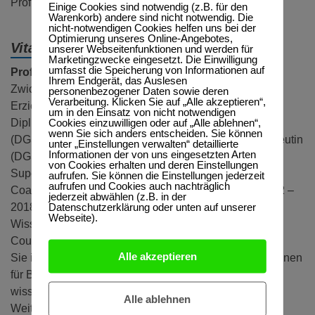
Prof. Dr. Renate Zwicker-Pelzer & Julia Strecker
Einige Cookies sind notwendig (z.B. für den
Warenkorb) andere sind nicht notwendig. Die
nicht-notwendigen Cookies helfen uns bei der
Optimierung unseres Online-Angebotes,
Vita:
unserer Webseitenfunktionen und werden für
Marketingzwecke eingesetzt. Die Einwilligung
umfasst die Speicherung von Informationen auf
Prof. Dr. Renate Zwicker-Pelzer:
Prof. Dr. Renate
Ihrem Endgerät, das Auslesen
Zwicker-Pelzer ist (em) Professorin für Beratung und
personenbezogener Daten sowie deren
Verarbeitung. Klicken Sie auf „Alle akzeptieren“,
Erziehungswissenschaft,
um in den Einsatz von nicht notwendigen
Cookies einzuwilligen oder auf „Alle ablehnen“,
Dipl. Päd.;Dipl. Soz.päd.; Supervisorin
wenn Sie sich anders entscheiden. Sie können
(DGSv/DGSF),Systemische Beraterin, Familientherapeutin
unter „Einstellungen verwalten“ detaillierte
Informationen der von uns eingesetzten Arten
(DGSF) Lehrende für Beratung, Familientherapie und
von Cookies erhalten und deren Einstellungen
Supervision (DGSF),
aufrufen. Sie können die Einstellungen jederzeit
aufrufen und Cookies auch nachträglich
Coachin (DGSF). Renate Zwicker-Pelzer war von 2012 –
jederzeit abwählen (z.B. in der
Datenschutzerklärung oder unten auf unserer
2018 Zweite Vorsitzende der DGSF und ist seit 2019
Webseite).
Wissenschaftliche Beirätin des Dachverbandes für
Counseling/Beratung ( DGfB).
Alle akzeptieren
Sie ist Mitglied der Vereinigung der Hochschullehrer*innen
für Beratung/ Counseling ( VHBC) und hat an
wissenschaftlichen Expertisen zu Grundlagen der
Alle ablehnen
Weiterbildung, der Ausbildung