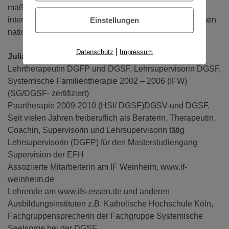
maßgeblich mitgewirkt. Ein Kernanliegen ist ihr die
internationale Pädagogik und den Blick über den eigenen
Einstellungen
nationalen Tellerand hinaus.
|
Datenschutz
Impressum
Julia Strecker:
Diplom- Theologin, Supervisorin,
Lehrtherapeutin DGFP und DGSF, Lehrsupervisorin DGSF,
Systemische Familientherapie 2002 – 2006 (IFW)
(SG/DGSF- zertifiziert)
Paartherapie 2009-2010 (HSI/ DGSF)DGSV-und DGSF.
Seit vielen Jahren freiberuflich als Beraterin, Therapeutin,
Coachin, Supervisorin und Lehrsupervisorin tätig
Lehrsupervisorin (DGFP) für den Masterstudiengang
Supervision der EFH
Assoziierte Mitarbeiterin am IF Weinheim, www.if-
weinheim.de
Lehrende am www.ifs-essen.de und anderen
Ausbildungsinstituten z.B. Katholische Hochschule Köln,
Fachgruppensprecherin der Fachgruppe Systemische
Seelsorge bei der DGSF