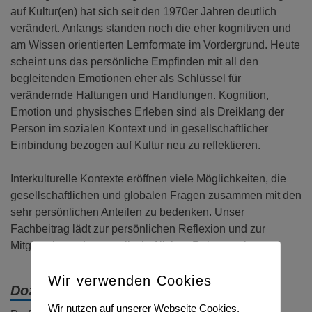
auf Kultur(en) hat sich seit den 1970er Jahren deutlich
verändert. Anfangs standen noch die eher kognitiven und
am Wissen orientierten Lernformate im Vordergrund. Heute
scheint uns das persönliche Empfinden mit all den
begleitenden Emotionen eher als Schlüssel für
verändernde Haltungen und Handlungen. Kognition,
Emotion und physisches Erleben sind als Dreiklang der
Person im sozialen Kontext und in gesellschaftlicher
Einbindung bezogen auf Kultur neu zu reflektieren.
Interkulturelle Kontexte eröffnen viele Möglichkeiten, die
gesellschaftlichen und globalen Fragen zusammen mit den
sehr persönlichen Anteilen zu bedenken. Unser
Fachbeitrag lädt zur persönlichen Reflexion und zur
Mitgestaltung des gesellschaftlichen Rahmen ein.
Wir verwenden Cookies
Dozent:
Wir nutzen auf unserer Webseite Cookies.