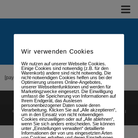
Zahlungsarten
Wir verwenden Cookies
Wir nutzen auf unserer Webseite Cookies.
Einige Cookies sind notwendig (z.B. für den
Warenkorb) andere sind nicht notwendig. Die
nicht-notwendigen Cookies helfen uns bei der
[payment_methods_info]
Optimierung unseres Online-Angebotes,
unserer Webseitenfunktionen und werden für
Marketingzwecke eingesetzt. Die Einwilligung
umfasst die Speicherung von Informationen auf
Ihrem Endgerät, das Auslesen
personenbezogener Daten sowie deren
Verarbeitung. Klicken Sie auf „Alle akzeptieren“,
© 2026 DGSF Jahrestagung 2023 in Wiesbaden
Impressum
|
Datenschutz
|
um in den Einsatz von nicht notwendigen
Cookies einzuwilligen oder auf „Alle ablehnen“,
Barrierefreiheit
Tel-Nr. 0611-3417351
wenn Sie sich anders entscheiden. Sie können
unter „Einstellungen verwalten“ detaillierte
Informationen der von uns eingesetzten Arten
von Cookies erhalten und deren Einstellungen