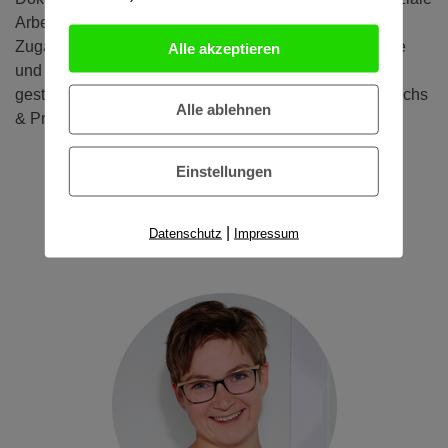
Arbeit; Promotionsthema "Auf dem Weg zum „Zweiten
Zugang“ in der Klinik für Kinder- und Jugendpsychiatrie
Alle akzeptieren
und -psychotherapie: Die Soziale Arbeit als MiT-
gestaltende Profession" Betreuung Prof. Dr. Matthias Ochs
Alle ablehnen
& Prof. Dr. Michelle Noterdaeme
Einstellungen
|
Datenschutz
Impressum