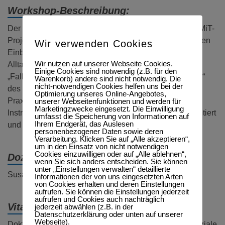
Workshop-Beschreibung:
Der Workshop soll aufbauend auf die Vorstellung des MiT-
Projekts und Forschungsfelds einen praktisch erlebbaren
Wir verwenden Cookies
Einblick bieten: An einem Fallbeispiels aus der
Wir nutzen auf unserer Webseite Cookies.
Alltagspraxis sollen die Interventionsbausteine
Einige Cookies sind notwendig (z.B. für den
„Fallübergabe vor Aufnahme“ und „Planstrukturanalyse“
Warenkorb) andere sind nicht notwendig. Die
nicht-notwendigen Cookies helfen uns bei der
des Projekts praktisch erarbeitet werden. Weiter soll
Optimierung unseres Online-Angebotes,
Praxisforschung als methodisches und analysierendes
unserer Webseitenfunktionen und werden für
Marketingzwecke eingesetzt. Die Einwilligung
Instrument der Transformation von Alltagspraxis präsentiert
umfasst die Speicherung von Informationen auf
Ihrem Endgerät, das Auslesen
und diskutiert werden.
personenbezogener Daten sowie deren
Verarbeitung. Klicken Sie auf „Alle akzeptieren“,
um in den Einsatz von nicht notwendigen
Cookies einzuwilligen oder auf „Alle ablehnen“,
Dozent:
wenn Sie sich anders entscheiden. Sie können
unter „Einstellungen verwalten“ detaillierte
Susanne Settele M.A. Soziale Arbeit
Informationen der von uns eingesetzten Arten
von Cookies erhalten und deren Einstellungen
aufrufen. Sie können die Einstellungen jederzeit
aufrufen und Cookies auch nachträglich
Vita:
jederzeit abwählen (z.B. in der
Datenschutzerklärung oder unten auf unserer
Webseite).
Doktorandin des Promotionszentrum HAW Hessen Soziale