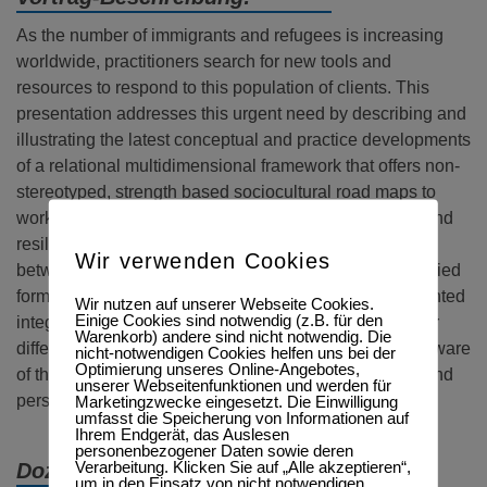
As the number of immigrants and refugees is increasing
worldwide, practitioners search for new tools and
resources to respond to this population of clients. This
presentation addresses this urgent need by describing and
illustrating the latest conceptual and practice developments
of a relational multidimensional framework that offers non-
stereotyped, strength based sociocultural road maps to
work systematically with many cultural groups. Risks and
resiliencies inherent in separations and reunifications
Wir verwenden Cookies
between family members will be focused on in the applied
form of “transnational therapies”. The framework presented
Wir nutzen auf unserer Webseite Cookies.
Einige Cookies sind notwendig (z.B. für den
integrates “cultural humility” and reflexivity about power
Warenkorb) andere sind nicht notwendig. Die
differentials for practitioners since they must become aware
nicht-notwendigen Cookies helfen uns bei der
Optimierung unseres Online-Angebotes,
of the role their theoretical sociocultural assumptions and
unserer Webseitenfunktionen und werden für
personal preferences play in the therapeutic encounter.
Marketingzwecke eingesetzt. Die Einwilligung
umfasst die Speicherung von Informationen auf
Ihrem Endgerät, das Auslesen
personenbezogener Daten sowie deren
Verarbeitung. Klicken Sie auf „Alle akzeptieren“,
Dozent:
um in den Einsatz von nicht notwendigen