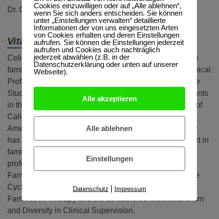
Cookies einzuwilligen oder auf „Alle ablehnen“,
Dr. Celia J. Falicov
wenn Sie sich anders entscheiden. Sie können
unter „Einstellungen verwalten“ detaillierte
Informationen der von uns eingesetzten Arten
von Cookies erhalten und deren Einstellungen
Vita:
aufrufen. Sie können die Einstellungen jederzeit
aufrufen und Cookies auch nachträglich
jederzeit abwählen (z.B. in der
Celia Jaes Falicov, Ph.D. is an internationally re-known
Datenschutzerklärung oder unten auf unserer
family therapy author, teacher, and clinician. She is Clinical
Webseite).
Professor and Founding Director of Mental Health at the
Student Run Free Clinics providing services to immigrants
Alle akzeptieren
in the Department of Family Medicine at the University of
California, San Diego. She is Past President of the
Alle ablehnen
American Family Therapy Academy (AFTA). Dr Falicov
has pioneered writings on migration, culture and context in
family therapy practice and training, receiving many
Einstellungen
professional awards for this work. Her books include
Family Transitions: Continuity and Change over the Life
Cycle; Cultural Perspectives in Family Therapy; Latino
|
Datenschutz
Impressum
Families in Therapy and the co-authored Multiculturalism
and Diversity in Clinical Supervision.